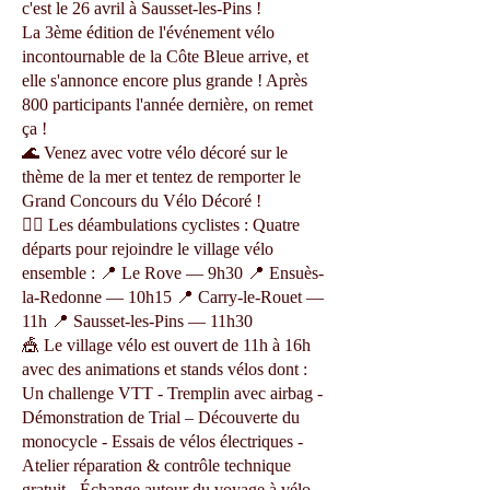
c'est le 26 avril à Sausset-les-Pins !
La 3ème édition de l'événement vélo
incontournable de la Côte Bleue arrive, et
elle s'annonce encore plus grande ! Après
800 participants l'année dernière, on remet
ça !
🌊 Venez avec votre vélo décoré sur le
thème de la mer et tentez de remporter le
Grand Concours du Vélo Décoré !
🚴‍♂️ Les déambulations cyclistes : Quatre
départs pour rejoindre le village vélo
ensemble : 📍 Le Rove — 9h30 📍 Ensuès-
la-Redonne — 10h15 📍 Carry-le-Rouet —
11h 📍 Sausset-les-Pins — 11h30
🎪 Le village vélo est ouvert de 11h à 16h
avec des animations et stands vélos dont :
Un challenge VTT - Tremplin avec airbag -
Démonstration de Trial – Découverte du
monocycle - Essais de vélos électriques -
Atelier réparation & contrôle technique
gratuit - Échange autour du voyage à vélo -